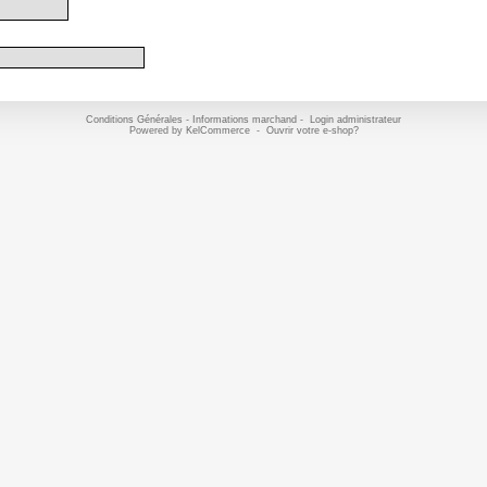
Conditions Générales
-
Informations marchand
-
Login administrateur
Powered by
KelCommerce
-
Ouvrir votre e-shop?