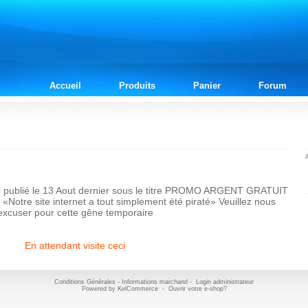
Accueil
Produits
Panier
Forum
ublié le 13 Aout dernier sous le titre PROMO ARGENT GRATUIT
otre site internet a tout simplement été piraté» Veuillez nous
excuser pour cette gêne temporaire
En attendant visite ceci
Conditions Générales
-
Informations marchand
-
Login administrateur
Powered by
KelCommerce
-
Ouvrir votre e-shop?